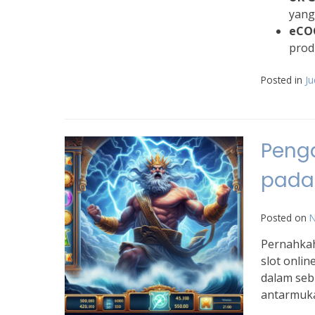
yang
eCO
prod
Posted in
Ju
on
Keamanan
dan
Fair
Penga
Play
dalam
pada
Slot
Online:
Mengapa
Posted on
N
Sertifikasi
Penting?
Pernahkah
slot onli
dalam seb
antarmuka