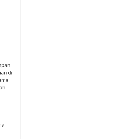
mpan
ian di
lama
ah
na