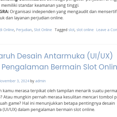
 memiliki standar keamanan yang tinggi.
GRA:
Organisasi independen yang mengaudit dan mensertifi
uk dan layanan perjudian online.
di Online
,
Perjudian
,
Slot Online
Tagged
slot
,
slot online
Leave a Co
ruh Desain Antarmuka (UI/UX)
 Pengalaman Bermain Slot Onli
ovember 3, 2024
by
admin
 kamu merasa terpikat oleh tampilan menarik suatu perm
ne? Atau mungkin pernah merasa kesulitan mencari tombol p
uah game? Hal ini menunjukkan betapa pentingnya desain
 (UI/UX) dalam pengalaman bermain slot online.