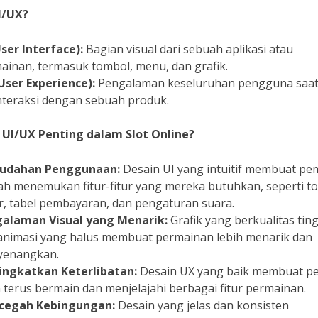
I/UX?
User Interface):
Bagian visual dari sebuah aplikasi atau
ainan, termasuk tombol, menu, dan grafik.
User Experience):
Pengalaman keseluruhan pengguna saa
nteraksi dengan sebuah produk.
UI/UX Penting dalam Slot Online?
udahan Penggunaan:
Desain UI yang intuitif membuat pe
h menemukan fitur-fitur yang mereka butuhkan, seperti t
r, tabel pembayaran, dan pengaturan suara.
alaman Visual yang Menarik:
Grafik yang berkualitas ting
animasi yang halus membuat permainan lebih menarik dan
enangkan.
ngkatkan Keterlibatan:
Desain UX yang baik membuat p
n terus bermain dan menjelajahi berbagai fitur permainan.
cegah Kebingungan:
Desain yang jelas dan konsisten