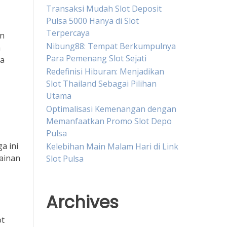
Transaksi Mudah Slot Deposit
Pulsa 5000 Hanya di Slot
Terpercaya
an
Nibung88: Tempat Berkumpulnya
a
Para Pemenang Slot Sejati
ta
Redefinisi Hiburan: Menjadikan
Slot Thailand Sebagai Pilihan
Utama
Optimalisasi Kemenangan dengan
Memanfaatkan Promo Slot Depo
Pulsa
a ini
Kelebihan Main Malam Hari di Link
ainan
Slot Pulsa
Archives
ot