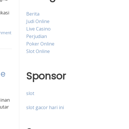
kasi
Berita
Judi Online
Live Casino
mment
Perjudian
Poker Online
Slot Online
ne
Sponsor
slot
ainan
utar
slot gacor hari ini