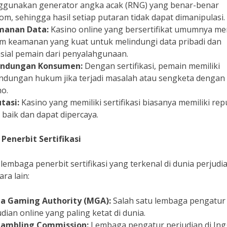
gunakan generator angka acak (RNG) yang benar-benar
om, sehingga hasil setiap putaran tidak dapat dimanipulasi.
manan Data:
Kasino online yang bersertifikat umumnya mem
em keamanan yang kuat untuk melindungi data pribadi dan
nsial pemain dari penyalahgunaan.
indungan Konsumen:
Dengan sertifikasi, pemain memiliki
indungan hukum jika terjadi masalah atau sengketa dengan
no.
tasi:
Kasino yang memiliki sertifikasi biasanya memiliki rep
 baik dan dapat dipercaya.
enerbit Sertifikasi
embaga penerbit sertifikasi yang terkenal di dunia perjudi
ara lain:
a Gaming Authority (MGA):
Salah satu lembaga pengatur
dian online yang paling ketat di dunia.
ambling Commission:
Lembaga pengatur perjudian di Ing