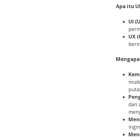
Apa itu U
UI (
perm
UX (
beri
Mengapa 
Kem
muda
puta
Peng
dan 
meny
Meni
ingi
Men