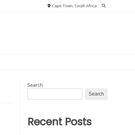
Cape Town, South Africa
Search
Search
Recent Posts