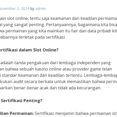
ovember 3, 2024
by
admin
ain slot online, tentu saja keamanan dan keadilan permain
al yang sangat penting. Pertanyaannya, bagaimana kita bis
a permainan yang kita mainkan itu fair dan data pribadi ki
bannya terletak pada sertifikasi.
ertifikasi dalam Slot Online?
si adalah tanda pengakuan dari lembaga independen yang
n bahwa sebuah kasino online atau provider game telah
standar keamanan dan keadilan tertentu. Lembaga-lembag
kukan audit secara berkala untuk memastikan bahwa perm
warkan benar-benar acak dan tidak ada kecurangan.
ertifikasi Penting?
ilan Permainan:
Sertifikasi menjamin bahwa permainan sl