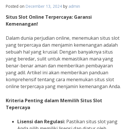
Posted on
December 13, 2024
by
admin
Situs Slot Online Terpercaya: Garansi
Kemenangan!
Dalam dunia perjudian online, menemukan situs slot
yang terpercaya dan menjamin kemenangan adalah
sebuah hal yang krusial. Dengan banyaknya situs
yang beredar, sulit untuk memastikan mana yang
benar-benar aman dan memberikan pembayaran
yang adil. Artikel ini akan memberikan panduan
komprehensif tentang cara menemukan situs slot
online terpercaya yang menjamin kemenangan Anda.
Kriteria Penting dalam Memilih Situs Slot
Tepercaya
Lisensi dan Regulasi:
Pastikan situs slot yang
Anda pilih memiliki lisensi dan diatur oleh