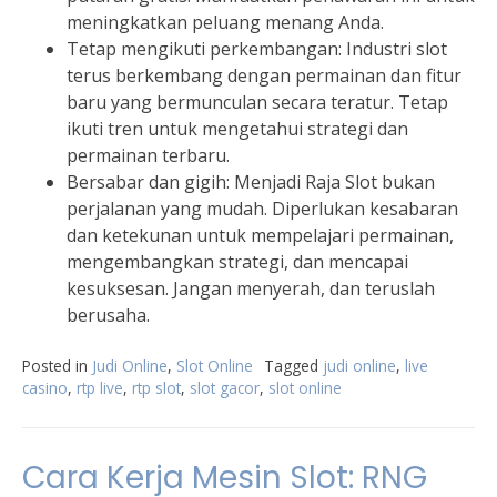
meningkatkan peluang menang Anda.
Tetap mengikuti perkembangan: Industri slot
terus berkembang dengan permainan dan fitur
baru yang bermunculan secara teratur. Tetap
ikuti tren untuk mengetahui strategi dan
permainan terbaru.
Bersabar dan gigih: Menjadi Raja Slot bukan
perjalanan yang mudah. Diperlukan kesabaran
dan ketekunan untuk mempelajari permainan,
mengembangkan strategi, dan mencapai
kesuksesan. Jangan menyerah, dan teruslah
berusaha.
Posted in
Judi Online
,
Slot Online
Tagged
judi online
,
live
casino
,
rtp live
,
rtp slot
,
slot gacor
,
slot online
Cara Kerja Mesin Slot: RNG