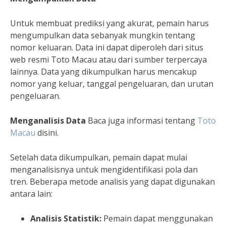
Untuk membuat prediksi yang akurat, pemain harus
mengumpulkan data sebanyak mungkin tentang
nomor keluaran. Data ini dapat diperoleh dari situs
web resmi Toto Macau atau dari sumber terpercaya
lainnya. Data yang dikumpulkan harus mencakup
nomor yang keluar, tanggal pengeluaran, dan urutan
pengeluaran.
Menganalisis Data
Baca juga informasi tentang
Toto
Macau
disini.
Setelah data dikumpulkan, pemain dapat mulai
menganalisisnya untuk mengidentifikasi pola dan
tren. Beberapa metode analisis yang dapat digunakan
antara lain:
Analisis Statistik:
Pemain dapat menggunakan