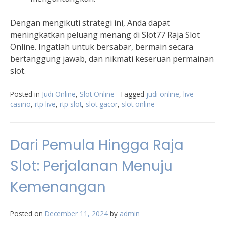
Dengan mengikuti strategi ini, Anda dapat
meningkatkan peluang menang di Slot77 Raja Slot
Online. Ingatlah untuk bersabar, bermain secara
bertanggung jawab, dan nikmati keseruan permainan
slot.
Posted in
Judi Online
,
Slot Online
Tagged
judi online
,
live
casino
,
rtp live
,
rtp slot
,
slot gacor
,
slot online
Dari Pemula Hingga Raja
Slot: Perjalanan Menuju
Kemenangan
Posted on
December 11, 2024
by
admin