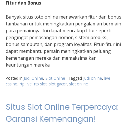
Fitur dan Bonus
Banyak situs toto online menawarkan fitur dan bonus
tambahan untuk meningkatkan pengalaman bermain
para pemainnya. Ini dapat mencakup fitur seperti
pengingat pemasangan nomor, sistem prediksi,
bonus sambutan, dan program loyalitas. Fitur-fitur ini
dapat membantu pemain meningkatkan peluang
kemenangan mereka dan memaksimalkan
keuntungan mereka.
Posted in
Judi Online
,
Slot Online
Tagged
judi online
,
live
casino
,
rtp live
,
rtp slot
,
slot gacor
,
slot online
Situs Slot Online Terpercaya:
Garansi Kemenangan!