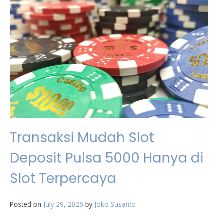
Transaksi Mudah Slot
Deposit Pulsa 5000 Hanya di
Slot Terpercaya
Posted on
July 29, 2026
by
Joko Susanto