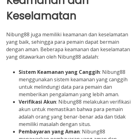
Keamanan dan
Keselamatan
Nibung88 juga memiliki keamanan dan keselamatan
yang baik, sehingga para pemain dapat bermain
dengan aman. Beberapa keamanan dan keselamatan
yang ditawarkan oleh Nibung88 adalah:
Sistem Keamanan yang Canggih
: Nibung88
menggunakan sistem keamanan yang canggih
untuk melindungi data para pemain dan
memberikan pengalaman yang lebih aman.
Verifikasi Akun
: Nibung88 melakukan verifikasi
akun untuk memastikan bahwa para pemain
adalah orang yang benar-benar ada dan tidak
memiliki masalah dengan situs.
Pembayaran yang Aman
: Nibung88