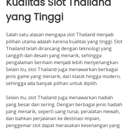
Kualitas Slot Thailand
yang Tinggi
Salah satu alasan mengapa slot Thailand menjadi
pilihan utama adalah karena kualitas yang tinggi. Slot
Thailand telah dirancang dengan teknologi yang
canggih dan desain yang menarik, sehingga
pengalaman bermain menjadi lebih menyenangkan.
Selain itu, slot Thailand juga menawarkan berbagai
jenis game yang menarik, dari klasik hingga modern,
sehingga ada banyak pilihan untuk dipilih.
Selain itu, slot Thailand juga menawarkan hadiah
yang besar dan sering. Dengan berbagai jenis hadiah
yang menarik, seperti uang tunai, peralatan mewah,
dan bahkan perjalanan ke destinasi impian,
penggemar slot dapat merasakan kesenangan yang