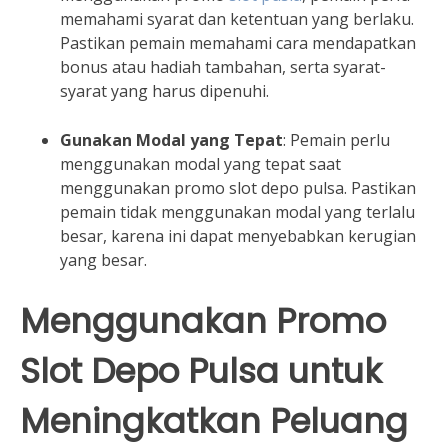
memahami syarat dan ketentuan yang berlaku.
Pastikan pemain memahami cara mendapatkan
bonus atau hadiah tambahan, serta syarat-
syarat yang harus dipenuhi.
Gunakan Modal yang Tepat
: Pemain perlu
menggunakan modal yang tepat saat
menggunakan promo slot depo pulsa. Pastikan
pemain tidak menggunakan modal yang terlalu
besar, karena ini dapat menyebabkan kerugian
yang besar.
Menggunakan Promo
Slot Depo Pulsa untuk
Meningkatkan Peluang