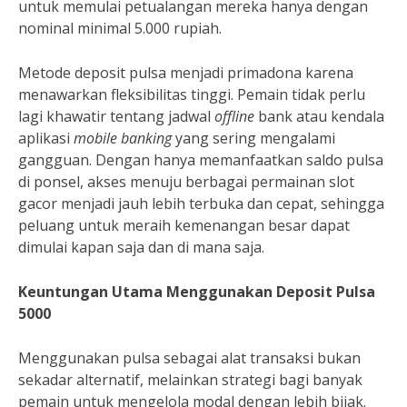
untuk memulai petualangan mereka hanya dengan
nominal minimal 5.000 rupiah.
Metode deposit pulsa menjadi primadona karena
menawarkan fleksibilitas tinggi. Pemain tidak perlu
lagi khawatir tentang jadwal
offline
bank atau kendala
aplikasi
mobile banking
yang sering mengalami
gangguan. Dengan hanya memanfaatkan saldo pulsa
di ponsel, akses menuju berbagai permainan slot
gacor menjadi jauh lebih terbuka dan cepat, sehingga
peluang untuk meraih kemenangan besar dapat
dimulai kapan saja dan di mana saja.
Keuntungan Utama Menggunakan Deposit Pulsa
5000
Menggunakan pulsa sebagai alat transaksi bukan
sekadar alternatif, melainkan strategi bagi banyak
pemain untuk mengelola modal dengan lebih bijak.