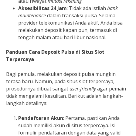
atau riwayat
mutasi rekening
.
Aksesibilitas 24 Jam
: Tidak ada istilah
bank
maintenance
dalam transaksi pulsa. Selama
provider telekomunikasi Anda aktif, Anda bisa
melakukan deposit kapan pun, termasuk di
tengah malam atau hari libur nasional.
Panduan Cara Deposit Pulsa di Situs Slot
Terpercaya
Bagi pemula, melakukan deposit pulsa mungkin
terasa baru. Namun, pada situs slot terpercaya,
prosedurnya dibuat sangat
user-friendly
agar pemain
tidak mengalami kesulitan. Berikut adalah langkah-
langkah detailnya:
Pendaftaran Akun
: Pertama, pastikan Anda
sudah memiliki akun di situs terpercaya. Isi
formulir pendaftaran dengan data yang valid