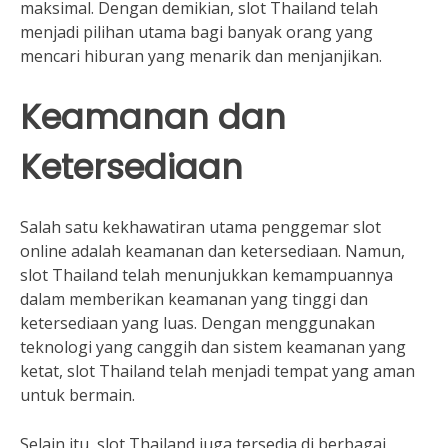
maksimal. Dengan demikian, slot Thailand telah
menjadi pilihan utama bagi banyak orang yang
mencari hiburan yang menarik dan menjanjikan.
Keamanan dan
Ketersediaan
Salah satu kekhawatiran utama penggemar slot
online adalah keamanan dan ketersediaan. Namun,
slot Thailand telah menunjukkan kemampuannya
dalam memberikan keamanan yang tinggi dan
ketersediaan yang luas. Dengan menggunakan
teknologi yang canggih dan sistem keamanan yang
ketat, slot Thailand telah menjadi tempat yang aman
untuk bermain.
Selain itu, slot Thailand juga tersedia di berbagai