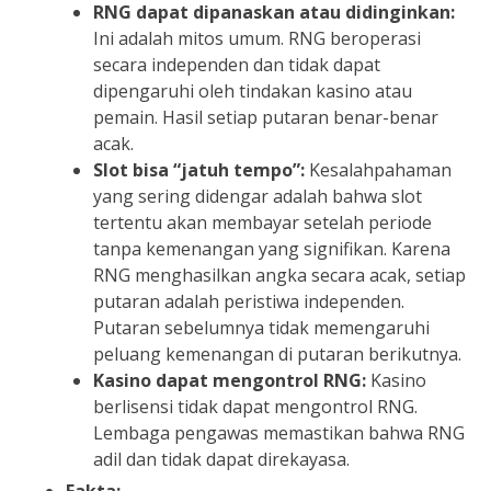
RNG dapat dipanaskan atau didinginkan:
Ini adalah mitos umum. RNG beroperasi
secara independen dan tidak dapat
dipengaruhi oleh tindakan kasino atau
pemain. Hasil setiap putaran benar-benar
acak.
Slot bisa “jatuh tempo”:
Kesalahpahaman
yang sering didengar adalah bahwa slot
tertentu akan membayar setelah periode
tanpa kemenangan yang signifikan. Karena
RNG menghasilkan angka secara acak, setiap
putaran adalah peristiwa independen.
Putaran sebelumnya tidak memengaruhi
peluang kemenangan di putaran berikutnya.
Kasino dapat mengontrol RNG:
Kasino
berlisensi tidak dapat mengontrol RNG.
Lembaga pengawas memastikan bahwa RNG
adil dan tidak dapat direkayasa.
Fakta: