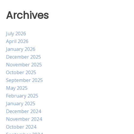
Archives
July 2026
April 2026
January 2026
December 2025
November 2025
October 2025
September 2025
May 2025
February 2025
January 2025
December 2024
November 2024
October 2024