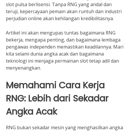
slot pulsa berlisensi. Tanpa RNG yang andal dan
teruji, kepercayaan pemain akan runtuh dan industri
perjudian online akan kehilangan kredibilitasnya.
Artikel ini akan mengupas tuntas bagaimana RNG
bekerja, mengapa penting, dan bagaimana lembaga
pengawas independen memastikan keadilannya. Mari
kita selami dunia angka acak dan bagaimana
teknologi ini menjaga permainan slot tetap adil dan
menyenangkan.
Memahami Cara Kerja
RNG: Lebih dari Sekadar
Angka Acak
RNG bukan sekadar mesin yang menghasilkan angka