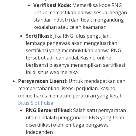
Verifikasi Kode:
Memeriksa kode RNG
untuk memastikan bahwa sesuai dengan
standar industri dan tidak mengandung
kesalahan atau celah keamanan.
Sertifikasi:
Jika RNG lulus pengujian,
lembaga pengawas akan mengeluarkan
sertifikasi yang membuktikan bahwa RNG
tersebut adil dan andal. Kasino online
berlisensi biasanya menampilkan sertifikasi
ini di situs web mereka.
Persyaratan Lisensi:
Untuk mendapatkan dan
mempertahankan lisensi perjudian, kasino
online harus mematuhi peraturan yang ketat.
Situs Slot Pulsa
RNG Bersertifikasi:
Salah satu persyaratan
utama adalah penggunaan RNG yang telah
disertifikasi oleh lembaga pengawas
independen.