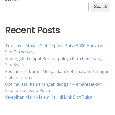
Search
Recent Posts
Transaksi Mudah Slot Deposit Pulsa 5000 Hanya di
Slot Terpercaya
Nibung88: Tempat Berkumpulnya Para Pemenang
Slot Sejati
Redefinisi Hiburan: Menjadikan Slot Thailand Sebagai
Pilihan Utama
Optimalisasi Kemenangan dengan Memanfaatkan
Promo Slot Depo Pulsa
Kelebihan Main Malam Hari di Link Slot Pulsa