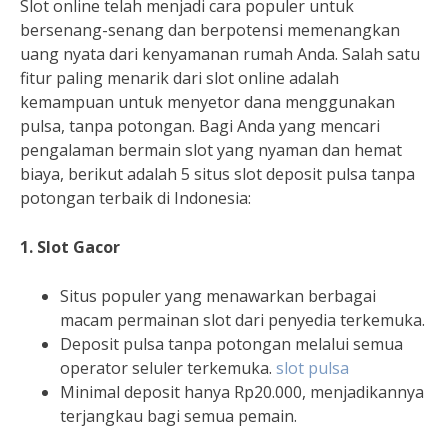
Slot online telah menjadi cara populer untuk
bersenang-senang dan berpotensi memenangkan
uang nyata dari kenyamanan rumah Anda. Salah satu
fitur paling menarik dari slot online adalah
kemampuan untuk menyetor dana menggunakan
pulsa, tanpa potongan. Bagi Anda yang mencari
pengalaman bermain slot yang nyaman dan hemat
biaya, berikut adalah 5 situs slot deposit pulsa tanpa
potongan terbaik di Indonesia:
1. Slot Gacor
Situs populer yang menawarkan berbagai
macam permainan slot dari penyedia terkemuka.
Deposit pulsa tanpa potongan melalui semua
operator seluler terkemuka.
slot pulsa
Minimal deposit hanya Rp20.000, menjadikannya
terjangkau bagi semua pemain.