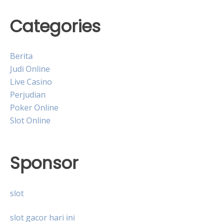
Categories
Berita
Judi Online
Live Casino
Perjudian
Poker Online
Slot Online
Sponsor
slot
slot gacor hari ini